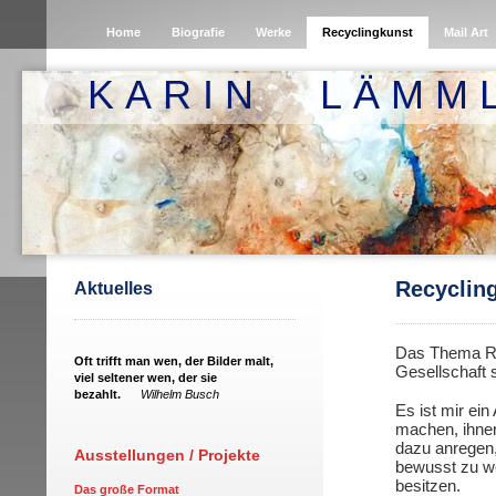
Home
Biografie
Werke
Recyclingkunst
Mail Art
K A R I N L Ä M M 
Recyclin
Aktuelles
Das Thema Rec
Oft trifft man wen, der Bilder malt,
Gesellschaft s
viel seltener wen, der sie
bezahlt.
Wilhelm Busch
Es ist mir ei
machen, ihnen
dazu anregen,
Ausstellungen / Projekte
bewusst zu we
besitzen.
Das große Format