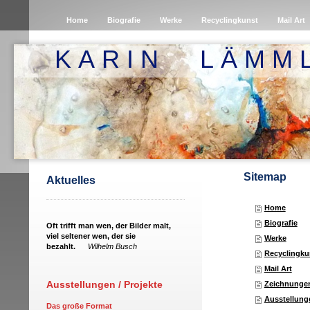
Home
Biografie
Werke
Recyclingkunst
Mail Art
K A R I N L Ä M M 
Sitemap
Aktuelles
Home
Biografie
Oft trifft man wen, der Bilder malt,
viel seltener wen, der sie
Werke
bezahlt.
Wilhelm Busch
Recyclingku
Mail Art
Ausstellungen / Projekte
Zeichnunge
Ausstellung
Das große Format