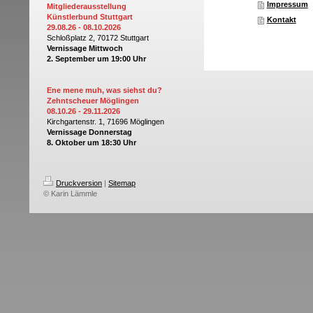
Impressum
Mitgliederausstellung
Künstlerbund Stuttgart
Kontakt
29.08.26 - 08.10.2026
Schloßplatz 2,
70172
Stuttgart
Vernissage Mittwoch
2. Septem
ber
um 19:00 Uhr
Ene mene muh, was siehst du?
Zehntscheuer Möglingen
08.10.26 - 29.11.2026
Kirchgartenstr. 1,
71696 Möglingen
Vernissage
Donnerstag
8. Okto
ber
um 18:30 Uhr
Druckversion
|
Sitemap
© Karin Lämmle